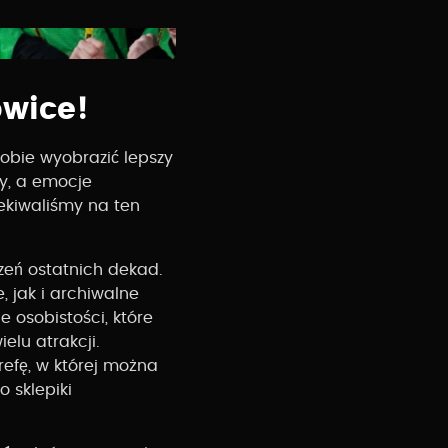
owice!
sobie wyobrazić lepszy
zy, a emocje
ekiwaliśmy na ten
rzeń ostatnich dekad.
, jak i archiwalne
 osobistości, które
elu atrakcji.
refę, w której można
 sklepiki