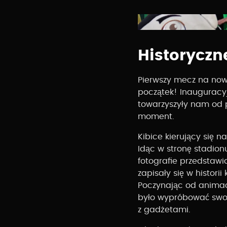
Historyczn
Pierwszy mecz na now
początek! Inauguracyj
towarzyszyły nam od 
moment.
Kibice kierujący się n
Idąc w stronę stadion
fotografie przedstawi
zapisały się w histori
Poczynając od animacj
było wypróbować swoic
z gadżetami.