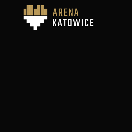
RODZAJE BILETÓW
Normalny – 20 zł
Ulgowy – 10 zł
Bilety ulgowe przysługują osobom do 18 oraz 
studenci, którzy nie ukończyli 26 roku życia 
bilety@gkskatowic
lub przesłaniem jej skanu na
niepełnosprawne.
GDZIE KUPISZ BILET
Zakupu biletów można dokonać
poprzez stro
Stacjonarnie bilety dostępne są w
Regionalny
Rynek 13), które czynne jest od poniedziałku d
w godz. 9:00-13:00, a także w
Oficjalnym Skl