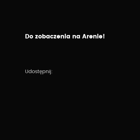
W dni meczowe wejściówki dostępne są w
ka
Do zobaczenia na Arenie!
Udostępnij: