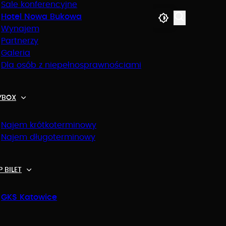
Sale konferencyjne
Hotel Nowa Bukowa
29.11.2025
Wynajem
Partnerzy
Data wydarzenia
Galeria
Dla osób z niepełnosprawnościami
18:15
YBOX
Otwarcie bram
Najem krótkoterminowy
20:15
Najem długoterminowy
Start wydarzenia
 BILET
GKS Katowice