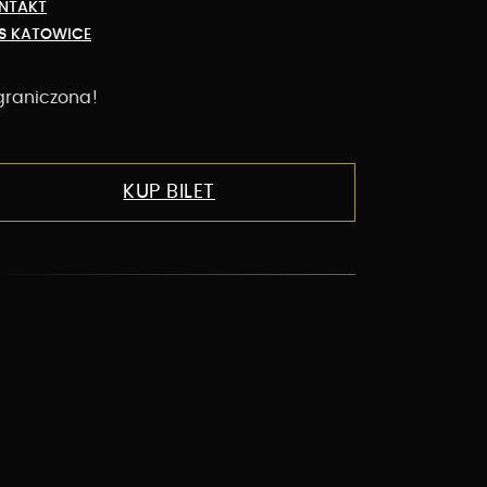
NTAKT
up bilet już teraz
S KATOWICE
e czekaj zbyt długo, liczba biletów jest
graniczona!
KUP BILET