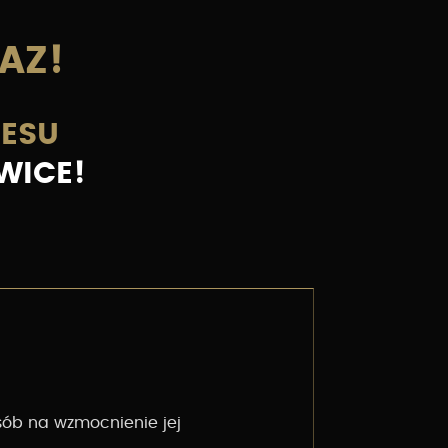
AZ!
NESU
WICE!
sób na wzmocnienie jej