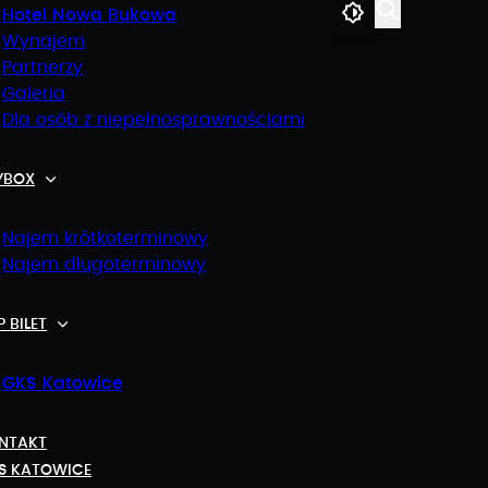
Hotel Nowa Bukowa
Wynajem
Partnerzy
Galeria
Dla osób z niepełnosprawnościami
YBOX
Najem krótkoterminowy
Najem długoterminowy
ybox.
entrum sportowych i kulturalnych emocji.
 BILET
GKS Katowice
NTAKT
S KATOWICE