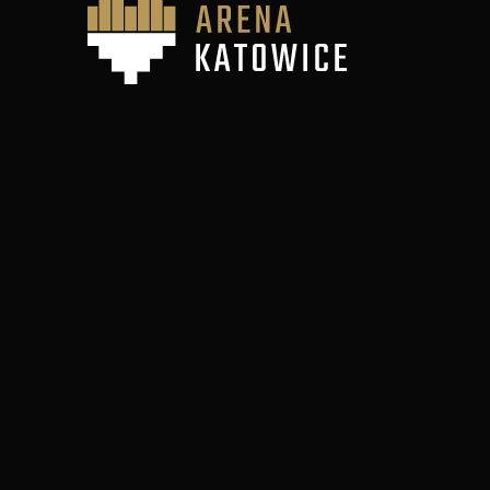
otwiera przed przedsiębiorcami wyjątk
To nie tylko przestrzeń – to komfort or