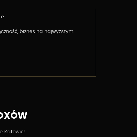
ce
czność, biznes na najwyższym
BOXÓW
ce Katowic!